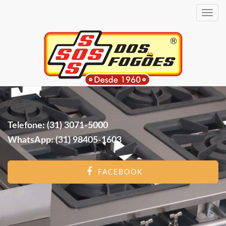
Toggle
navig
Telefone: (31) 3071-5000
WhatsApp: (31) 98405-1603
FACEBOOK