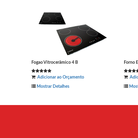
x
Registro 3.4 Inox
çamento
Adicionar ao Orçamento
Mostrar Detalhes