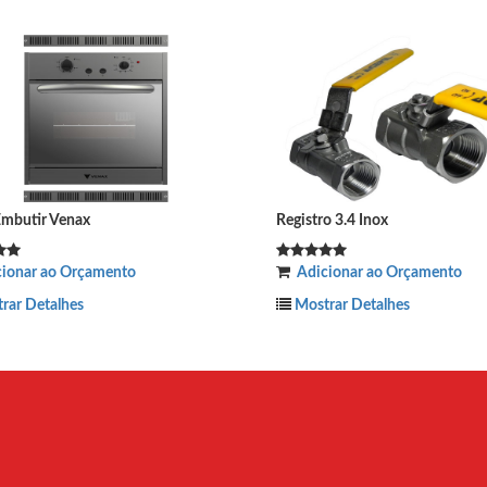
Fogão Cooktops 4 Bocas
Usina 4S ITC Cooktop
Adicionar ao Orçamento
Adicionar ao Orçame
Mostrar Detalhes
Mostrar Detalhes