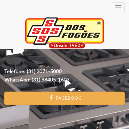
Toggle
navig
Telefone: (31) 3071-5000
WhatsApp: (31) 98405-1603
FACEBOOK