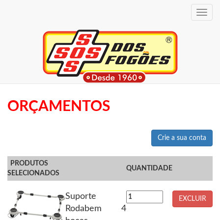
Toggle
navig
ORÇAMENTOS
Crie a sua conta
PRODUTOS
QUANTIDADE
SELECIONADOS
Suporte
EXCLUIR
Rodabem 4